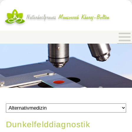
Die Praxis
Über mich
Alternativmedizin
Ästhetische Medizin
Gespräch
Motivationstraining
Kontakt
Dunkelfelddiagnostik